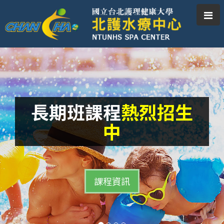
Togg
navig
長期班課程
熱烈招生
慶祝水療中心開幕
頂級水療設施
中
臭氧殺菌全年溫水游泳池、SPA池、蒸氣室、烤箱、
展覽公司跨界，打造台北市最頂級水療中心...
按摩池、冷水池...
更多報導
課程資訊