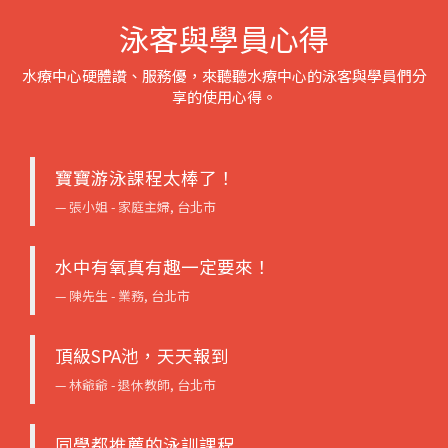
泳客與學員心得
水療中心硬體讚、服務優，來聽聽水療中心的泳客與學員們分
享的使用心得。
寶寶游泳課程太棒了！
張小姐 -
家庭主婦, 台北市
水中有氧真有趣一定要來！
陳先生 -
業務, 台北市
頂級SPA池，天天報到
林爺爺 -
退休教師, 台北市
同學都推薦的泳訓課程